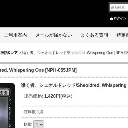
ログイン
ご利用案内
メールが届かない
よくある質問
特定
 神話&レア
>
囁く者、シェオルドレッド/Sheoldred, Whispering One [NPH-05
Whispering One [NPH-055JPM]
囁く者、シェオルドレッド/Sheoldred, Whispering O
販売価格
:
1,420円
(税込)
在庫数 1点
数量
: