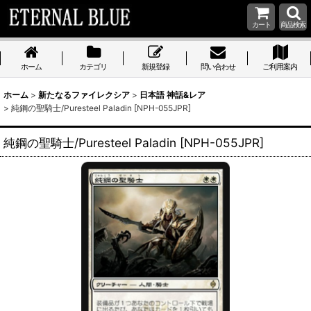
カート
商品検索
ホーム
カテゴリ
新規登録
問い合わせ
ご利用案内
ホーム
>
新たなるファイレクシア
>
日本語 神話&レア
>
純鋼の聖騎士/Puresteel Paladin [NPH-055JPR]
純鋼の聖騎士/Puresteel Paladin [NPH-055JPR]