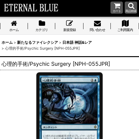
カート
商品検索
ホーム
カテゴリ
新規登録
問い合わせ
ご利用案内
ホーム
>
新たなるファイレクシア
>
日本語 神話&レア
>
心理的手術/Psychic Surgery [NPH-055JPR]
心理的手術/Psychic Surgery [NPH-055JPR]