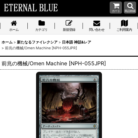
カート
商品検索
ホーム
カテゴリ
新規登録
問い合わせ
ご利用案内
ホーム
>
新たなるファイレクシア
>
日本語 神話&レア
>
前兆の機械/Omen Machine [NPH-055JPR]
前兆の機械/Omen Machine [NPH-055JPR]