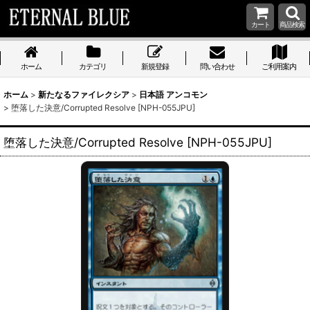
カート
商品検索
ホーム
カテゴリ
新規登録
問い合わせ
ご利用案内
ホーム
>
新たなるファイレクシア
>
日本語 アンコモン
>
堕落した決意/Corrupted Resolve [NPH-055JPU]
堕落した決意/Corrupted Resolve [NPH-055JPU]