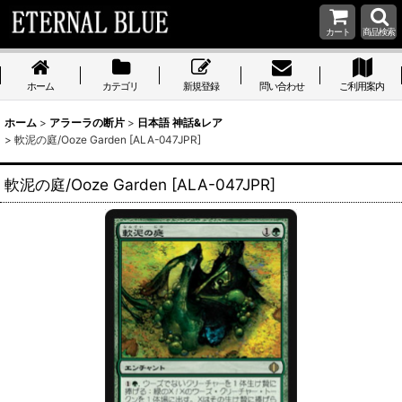
カート
商品検索
ホーム
カテゴリ
新規登録
問い合わせ
ご利用案内
ホーム
>
アラーラの断片
>
日本語 神話&レア
>
軟泥の庭/Ooze Garden [ALA-047JPR]
軟泥の庭/Ooze Garden [ALA-047JPR]