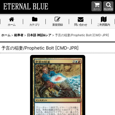
カート
商品検索
ホーム
カテゴリ
新規登録
問い合わせ
ご利用案内
ホーム
>
統率者
>
日本語 神話&レア
>
予言の稲妻/Prophetic Bolt [CMD-JPR]
予言の稲妻/Prophetic Bolt [CMD-JPR]