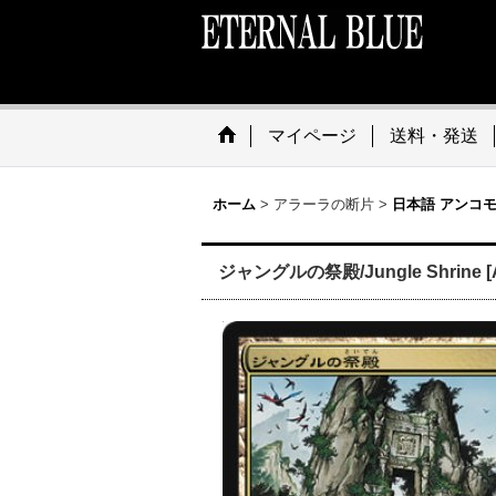
マイページ
送料・発送
ホーム
>
アラーラの断片
>
日本語 アンコ
ジャングルの祭殿/Jungle Shrine [A