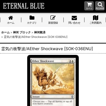
カート
商品検索
ホーム
カテゴリ
新規登録
問い合わせ
ご利用案内
ホーム
>
神河 ブロック
>
神河救済
>
霊気の衝撃波/AEther Shockwave [SOK-036ENU]
霊気の衝撃波/AEther Shockwave [SOK-036ENU]