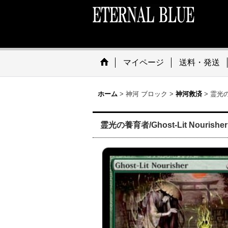
マイページ
送料・発送
ホーム
>
神河 ブロック
>
神河救済
>
霊光の養
霊光の養育者/Ghost-Lit Nourisher