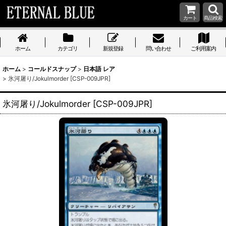
カート
商品検索
ホーム
カテゴリ
新規登録
問い合わせ
ご利用案内
ホーム
>
コールドスナップ
>
日本語 レア
>
氷河屠り/Jokulmorder [CSP-009JPR]
氷河屠り/Jokulmorder [CSP-009JPR]