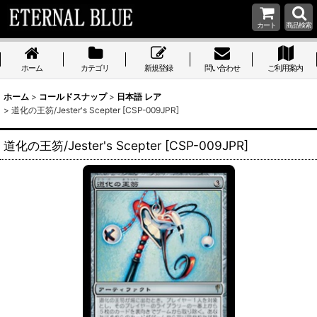
カート
商品検索
ホーム
カテゴリ
新規登録
問い合わせ
ご利用案内
ホーム
>
コールドスナップ
>
日本語 レア
>
道化の王笏/Jester's Scepter [CSP-009JPR]
道化の王笏/Jester's Scepter [CSP-009JPR]