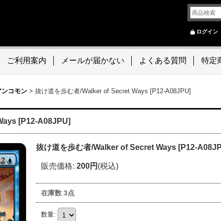
ログイン
ご利用案内
メールが届かない
よくある質問
特定
アンコモン
>
抜け道を歩む者/Walker of Secret Ways [P12-A08JPU]
ays [P12-A08JPU]
抜け道を歩む者/Walker of Secret Ways [P12-A08J
販売価格
:
200円
(税込)
在庫数 3点
数量
: