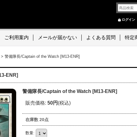
ログイン
ご利用案内
メールが届かない
よくある質問
特定
>
警備隊長/Captain of the Watch [M13-ENR]
13-ENR]
警備隊長/Captain of the Watch [M13-ENR]
販売価格
:
50円
(税込)
在庫数 20点
数量
: