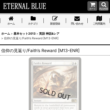
カート
商品検索
ホーム
カテゴリ
新規登録
問い合わせ
ご利用案内
ホーム
>
基本セット2013
>
英語 神話&レア
>
信仰の見返り/Faith’s Reward [M13-ENR]
信仰の見返り/Faith’s Reward [M13-ENR]