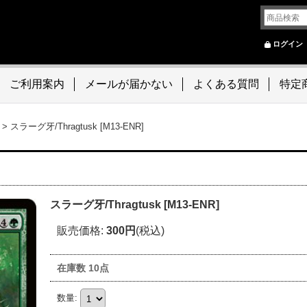
ログイン
ご利用案内
メールが届かない
よくある質問
特定
>
スラーグ牙/Thragtusk [M13-ENR]
スラーグ牙/Thragtusk [M13-ENR]
販売価格
:
300円
(税込)
在庫数 10点
数量
: