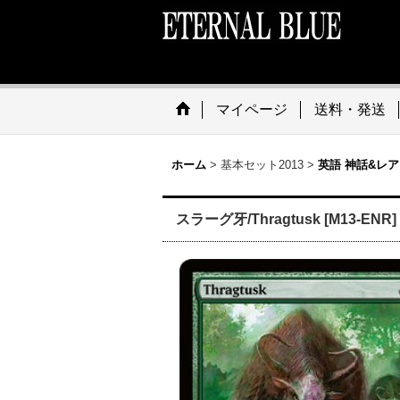
マイページ
送料・発送
ホーム
>
基本セット2013
>
英語 神話&レア
スラーグ牙/Thragtusk [M13-ENR]