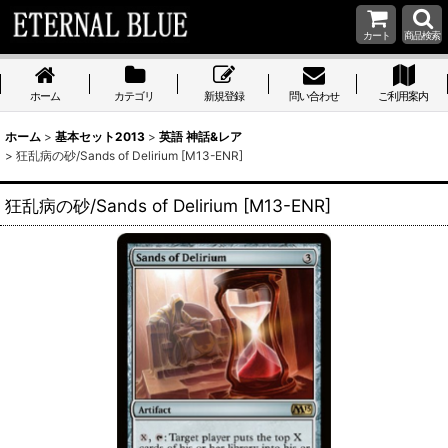
カート
商品検索
ホーム
カテゴリ
新規登録
問い合わせ
ご利用案内
ホーム
>
基本セット2013
>
英語 神話&レア
>
狂乱病の砂/Sands of Delirium [M13-ENR]
狂乱病の砂/Sands of Delirium [M13-ENR]