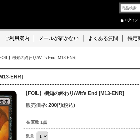
ログイン
ご利用案内
メールが届かない
よくある質問
特定
FOIL】機知の終わり/Wit’s End [M13-ENR]
M13-ENR]
【FOIL】機知の終わり/Wit’s End [M13-ENR]
販売価格
:
200円
(税込)
在庫数 1点
数量
: