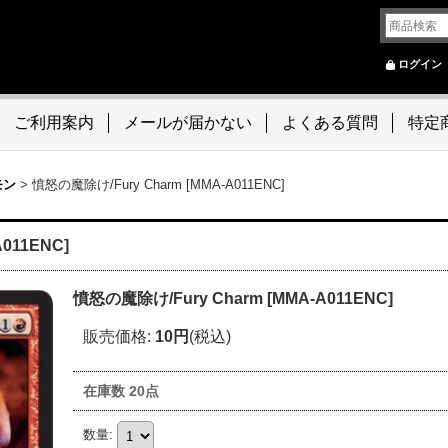
ログイン
ご利用案内
メールが届かない
よくある質問
特定
モン
>
憤怒の魔除け/Fury Charm [MMA-A011ENC]
011ENC]
憤怒の魔除け/Fury Charm [MMA-A011ENC]
販売価格
:
10円
(税込)
在庫数 20点
数量
: