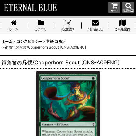
カート
商品検索
ホーム
カテゴリ
新規登録
問い合わせ
ご利用案内
ホーム
>
コンスピラシー
>
英語 コモン
>
銅角笛の斥候/Copperhorn Scout [CNS-A09ENC]
銅角笛の斥候/Copperhorn Scout [CNS-A09ENC]