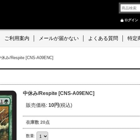
ログイン
ご利用案内
メールが届かない
よくある質問
特定
休み/Respite [CNS-A09ENC]
中休み/Respite [CNS-A09ENC]
販売価格
:
10円
(税込)
在庫数 20点
数量
: