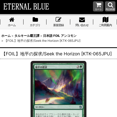
カート
商品検索
ホーム
カテゴリ
新規登録
問い合わせ
ご利用案内
ホーム
>
タルキール覇王譚
>
日本語 FOIL アンコモン
>
【FOIL】地平の探求/Seek the Horizon [KTK-065JPU]
【FOIL】地平の探求/Seek the Horizon [KTK-065JPU]