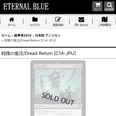
カート
商品検索
ホーム
カテゴリ
新規登録
問い合わせ
ご利用案内
ホーム
>
統率者2014
>
日本語 アンコモン
>
戦慄の復活/Dread Return [C14-JPU]
戦慄の復活/Dread Return [C14-JPU]