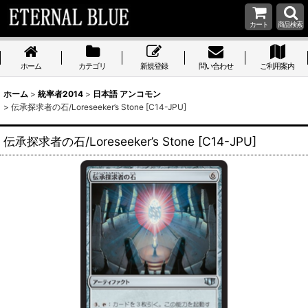
カート
商品検索
ホーム
カテゴリ
新規登録
問い合わせ
ご利用案内
ホーム
>
統率者2014
>
日本語 アンコモン
>
伝承探求者の石/Loreseeker’s Stone [C14-JPU]
伝承探求者の石/Loreseeker’s Stone [C14-JPU]