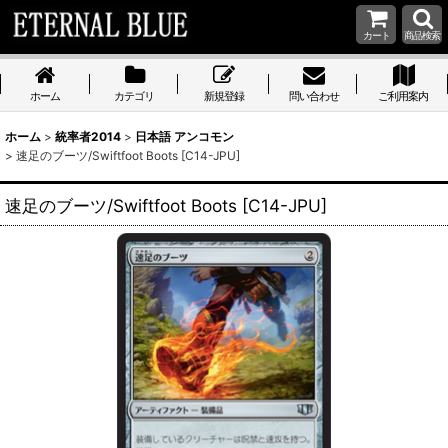
カート
商品検索
ホーム
カテゴリ
新規登録
問い合わせ
ご利用案内
ホーム
>
統率者2014
>
日本語 アンコモン
>
速足のブーツ/Swiftfoot Boots [C14-JPU]
速足のブーツ/Swiftfoot Boots [C14-JPU]