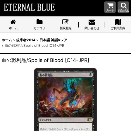
カート
商品検索
ホーム
カテゴリ
新規登録
問い合わせ
ご利用案内
ホーム
>
統率者2014
>
日本語 神話&レア
>
血の戦利品/Spoils of Blood [C14-JPR]
血の戦利品/Spoils of Blood [C14-JPR]