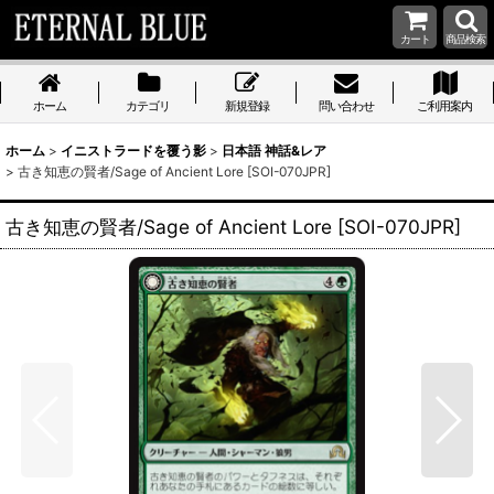
カート
商品検索
ホーム
カテゴリ
新規登録
問い合わせ
ご利用案内
ホーム
>
イニストラードを覆う影
>
日本語 神話&レア
>
古き知恵の賢者/Sage of Ancient Lore [SOI-070JPR]
古き知恵の賢者/Sage of Ancient Lore [SOI-070JPR]