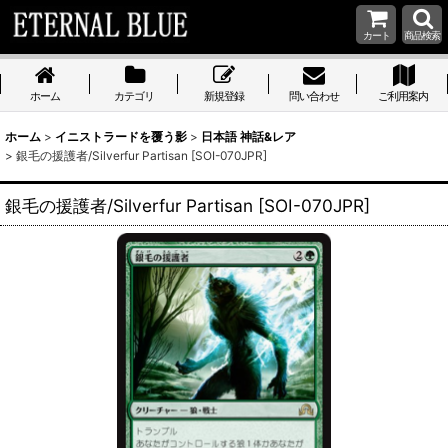
カート
商品検索
ホーム
カテゴリ
新規登録
問い合わせ
ご利用案内
ホーム
>
イニストラードを覆う影
>
日本語 神話&レア
>
銀毛の援護者/Silverfur Partisan [SOI-070JPR]
銀毛の援護者/Silverfur Partisan [SOI-070JPR]