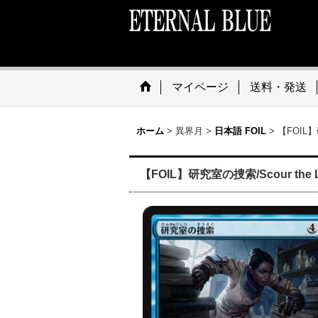
マイページ
送料・発送
ホーム
>
異界月
>
日本語 FOIL
>
【FOIL】研
【FOIL】研究室の捜索/Scour the Lab