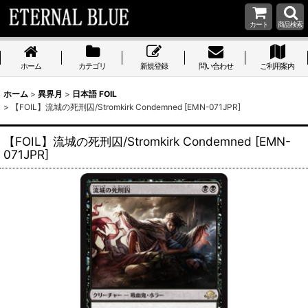
カート
商品検索
ホーム
カテゴリ
新規登録
問い合わせ
ご利用案内
ホーム
>
異界月
>
日本語 FOIL
>
【FOIL】流城の死刑囚/Stromkirk Condemned [EMN-071JPR]
【FOIL】流城の死刑囚/Stromkirk Condemned [EMN-
071JPR]