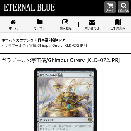
カート
商品検索
ホーム
カテゴリ
新規登録
問い合わせ
ご利用案内
ホーム
>
カラデシュ
>
日本語 神話&レア
>
ギラプールの宇宙儀/Ghirapur Orrery [KLD-072JPR]
ギラプールの宇宙儀/Ghirapur Orrery [KLD-072JPR]