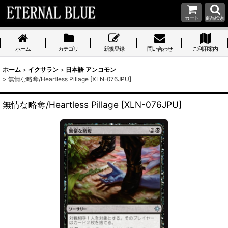
カート
商品検索
ホーム
カテゴリ
新規登録
問い合わせ
ご利用案内
ホーム
>
イクサラン
>
日本語 アンコモン
>
無情な略奪/Heartless Pillage [XLN-076JPU]
無情な略奪/Heartless Pillage [XLN-076JPU]