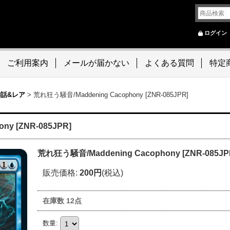
ログイン
ご利用案内
メールが届かない
よくある質問
特定
神話&レア
>
荒れ狂う騒音/Maddening Cacophony [ZNR-085JPR]
y [ZNR-085JPR]
荒れ狂う騒音/Maddening Cacophony [ZNR-085JP
販売価格
:
200円
(税込)
在庫数 12点
数量
: