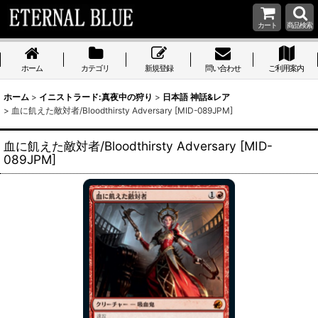
カート
商品検索
ホーム
カテゴリ
新規登録
問い合わせ
ご利用案内
ホーム
>
イニストラード:真夜中の狩り
>
日本語 神話&レア
>
血に飢えた敵対者/Bloodthirsty Adversary [MID-089JPM]
血に飢えた敵対者/Bloodthirsty Adversary [MID-
089JPM]