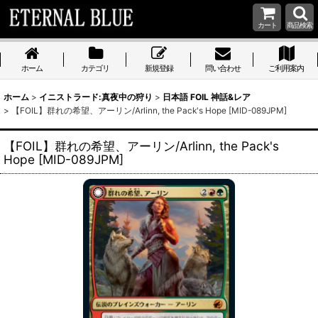
カート
商品検索
ホーム
カテゴリ
新規登録
問い合わせ
ご利用案内
ホーム
>
イニストラード:真夜中の狩り
>
日本語 FOIL 神話&レア
>
【FOIL】群れの希望、アーリン/Arlinn, the Pack's Hope [MID-089JPM]
【FOIL】群れの希望、アーリン/Arlinn, the Pack's
Hope [MID-089JPM]