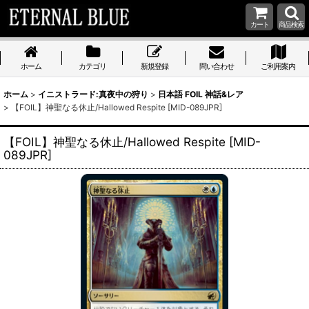
カート
商品検索
ホーム
カテゴリ
新規登録
問い合わせ
ご利用案内
ホーム
>
イニストラード:真夜中の狩り
>
日本語 FOIL 神話&レア
>
【FOIL】神聖なる休止/Hallowed Respite [MID-089JPR]
【FOIL】神聖なる休止/Hallowed Respite [MID-
089JPR]