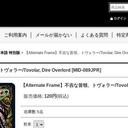
ログイン
ご利用案内
メールが届かない
よくある質問
特定
本語 特別版
>
【Alternate Frame】不吉な首領、トヴォラー/Tovolar, Dire Overl
ラー/Tovolar, Dire Overlord [MID-089JPR]
【Alternate Frame】不吉な首領、トヴォラー/Tovolar, D
販売価格
:
120円
(税込)
在庫数 5点
数量
: