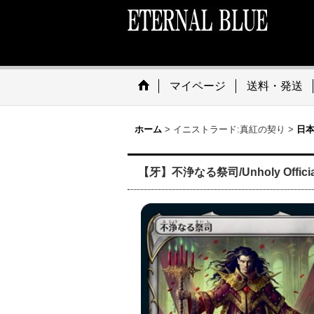
マイページ
送料・発送
ホーム
>
イニストラード:真紅の契り
>
日本
【牙】不浄なる祭司/Unholy Offician