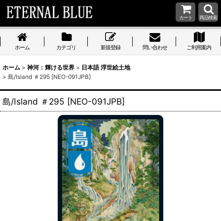
カート
商品検索
ホーム
カテゴリ
新規登録
問い合わせ
ご利用案内
ホーム
>
神河：輝ける世界
>
日本語 浮世絵土地
>
島/Island ＃295 [NEO-091JPB]
島/Island ＃295 [NEO-091JPB]