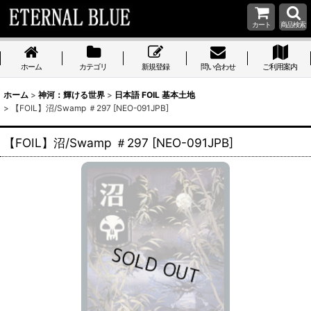
カート
商品検索
ホーム
カテゴリ
新規登録
問い合わせ
ご利用案内
ホーム
>
神河：輝ける世界
>
日本語 FOIL 基本土地
>
【FOIL】沼/Swamp ＃297 [NEO-091JPB]
【FOIL】沼/Swamp ＃297 [NEO-091JPB]