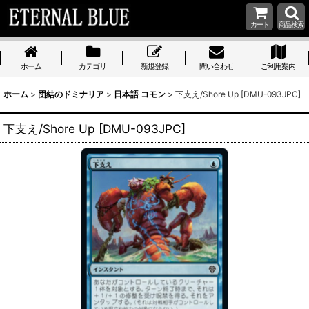
カート
商品検索
ホーム
カテゴリ
新規登録
問い合わせ
ご利用案内
ホーム
>
団結のドミナリア
>
日本語 コモン
>
下支え/Shore Up [DMU-093JPC]
下支え/Shore Up [DMU-093JPC]