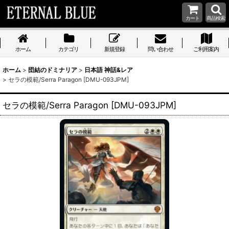
カート
商品検索
ホーム
カテゴリ
新規登録
問い合わせ
ご利用案内
ホーム
>
団結のドミナリア
>
日本語 神話&レア
>
セラの模範/Serra Paragon [DMU-093JPM]
セラの模範/Serra Paragon [DMU-093JPM]