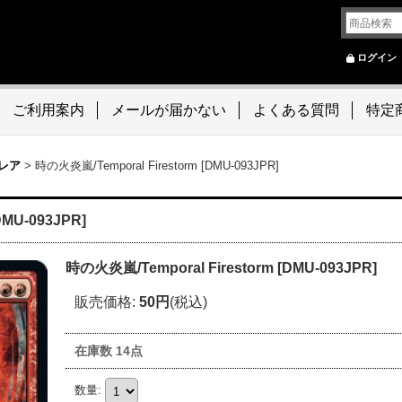
ログイン
ご利用案内
メールが届かない
よくある質問
特定
レア
>
時の火炎嵐/Temporal Firestorm [DMU-093JPR]
DMU-093JPR]
時の火炎嵐/Temporal Firestorm [DMU-093JPR]
販売価格
:
50円
(税込)
在庫数 14点
数量
: