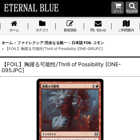
カート
商品検索
ホーム
カテゴリ
新規登録
問い合わせ
ご利用案内
ホーム
>
ファイレクシア:完全なる統一
>
日本語 FOIL コモン
>
【FOIL】胸躍る可能性/Thrill of Possibility [ONE-095JPC]
【FOIL】胸躍る可能性/Thrill of Possibility [ONE-
095JPC]