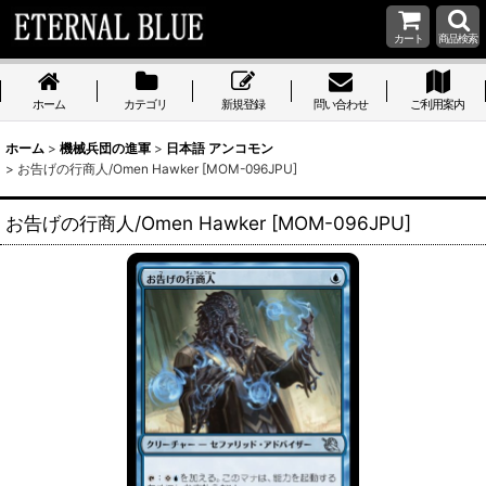
カート
商品検索
ホーム
カテゴリ
新規登録
問い合わせ
ご利用案内
ホーム
>
機械兵団の進軍
>
日本語 アンコモン
>
お告げの行商人/Omen Hawker [MOM-096JPU]
お告げの行商人/Omen Hawker [MOM-096JPU]