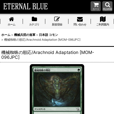
カート
商品検索
ホーム
カテゴリ
新規登録
問い合わせ
ご利用案内
ホーム
>
機械兵団の進軍
>
日本語 コモン
>
機械蜘蛛の順応/Arachnoid Adaptation [MOM-096JPC]
機械蜘蛛の順応/Arachnoid Adaptation [MOM-
096JPC]