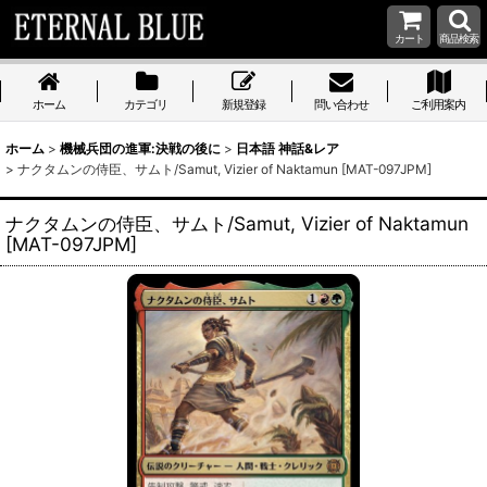
カート
商品検索
ホーム
カテゴリ
新規登録
問い合わせ
ご利用案内
ホーム
>
機械兵団の進軍:決戦の後に
>
日本語 神話&レア
>
ナクタムンの侍臣、サムト/Samut, Vizier of Naktamun [MAT-097JPM]
ナクタムンの侍臣、サムト/Samut, Vizier of Naktamun
[MAT-097JPM]