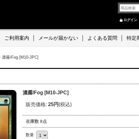
ログイン
ご利用案内
メールが届かない
よくある質問
特定
>
濃霧/Fog [M10-JPC]
濃霧/Fog [M10-JPC]
販売価格
:
25円
(税込)
在庫数 8点
数量
: