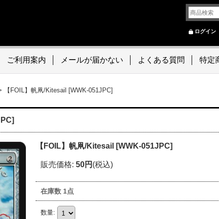
ログイン
ご利用案内
メールが届かない
よくある質問
特定
>
【FOIL】帆凧/Kitesail [WWK-051JPC]
JPC]
【FOIL】帆凧/Kitesail [WWK-051JPC]
販売価格
:
50円
(税込)
在庫数 1点
数量
: