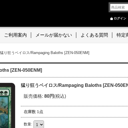
ログイン
ご利用案内
メールが届かない
よくある質問
特定
猛り狂うベイロス/Rampaging Baloths [ZEN-050ENM]
hs [ZEN-050ENM]
猛り狂うベイロス/Rampaging Baloths [ZEN-050E
販売価格
:
80円
(税込)
在庫数 1点
数量
: